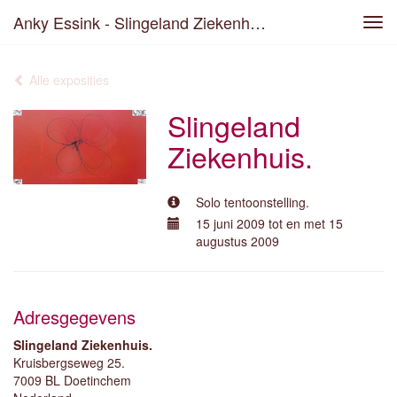
Anky Essink - Slingeland Ziekenhuis.
Tog
navi
Alle exposities
Slingeland
Ziekenhuis.
Solo tentoonstelling.
15 juni 2009 tot en met 15
augustus 2009
Adresgegevens
Slingeland Ziekenhuis.
Kruisbergseweg 25.
7009 BL Doetinchem