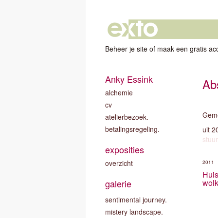
Beheer je site
of
maak een gratis ac
Anky Essink
Abs
alchemie
cv
Geme
atelierbezoek.
betalingsregeling.
uit 
stuur
exposities
overzicht
2011
Huis
galerie
wolk
sentimental journey.
mistery landscape.