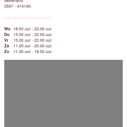
Nederland
0597 - 414140.
www.galeriemartenranda.nl
Wo
18.00 uur - 22.00 uur.
Do
15.00 uur - 22.00 uur.
Vr
15.00 uur - 22.00 uur.
Za
11.00 uur - 20.00 uur.
Zo
11.00 uur - 18.00 uur.