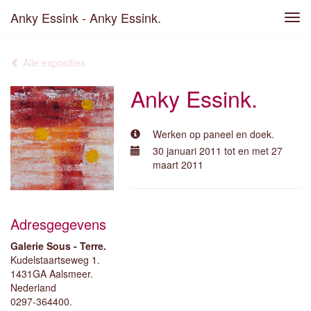
Anky Essink - Anky Essink.
Tog
navi
Alle exposities
Anky Essink.
Werken op paneel en doek.
30 januari 2011 tot en met 27
maart 2011
Adresgegevens
Galerie Sous - Terre.
Kudelstaartseweg 1.
1431GA Aalsmeer.
Nederland
0297-364400.