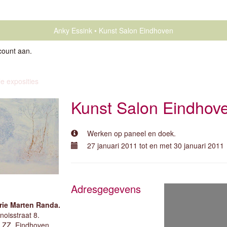
Anky Essink
Kunst Salon Eindhoven
count aan
.
le exposities
Kunst Salon Eindhov
Werken op paneel en doek.
27 januari 2011 tot en met 30 januari 2011
Adresgegevens
rie Marten Randa.
noisstraat 8.
 ZZ. Eindhoven.