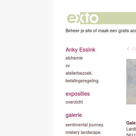
Beheer je site
of
maak een gratis ac
Anky Essink
Al
alchemie
cv
atelierbezoek.
betalingsregeling.
exposities
overzicht
galerie
Gale
sentimental journey.
Lardi
mistery landscape.
5611