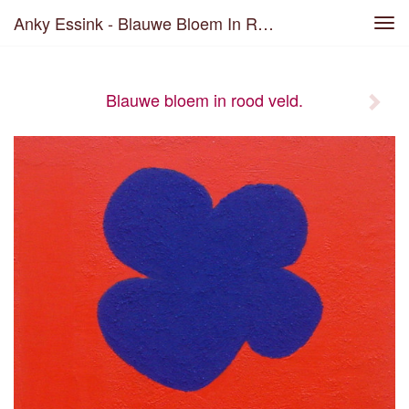
Anky Essink - Blauwe Bloem In Rood Veld.
Tog
navi
Blauwe bloem in rood veld.