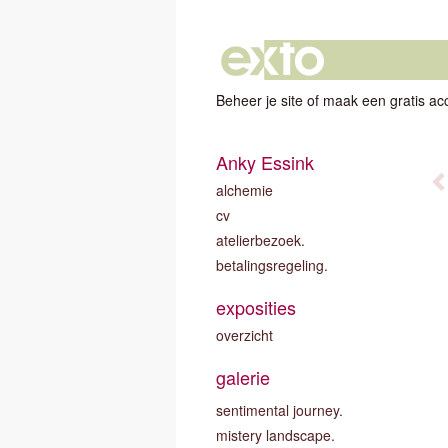
Beheer je site
of
maak een gratis ac
Anky Essink
alchemie
cv
atelierbezoek.
betalingsregeling.
exposities
overzicht
galerie
sentimental journey.
mistery landscape.