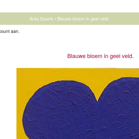
Anky Essink
Blauwe bloem in geel veld.
count aan
.
Blauwe bloem in geel veld.