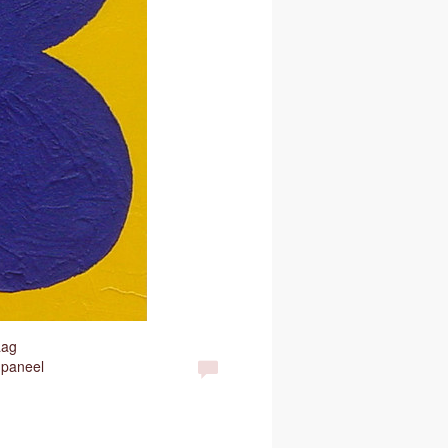
aag
 paneel