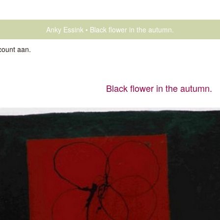
Anky Essink
Black flower in the autumn.
count aan
.
Black flower in the autumn.