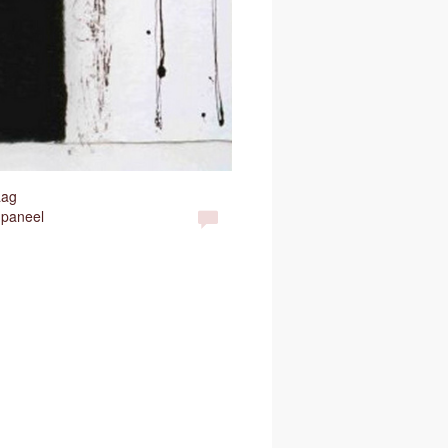
aag
 paneel