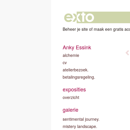
Beheer je site
of
maak een gratis ac
Anky Essink
alchemie
cv
atelierbezoek.
betalingsregeling.
exposities
overzicht
galerie
sentimental journey.
mistery landscape.