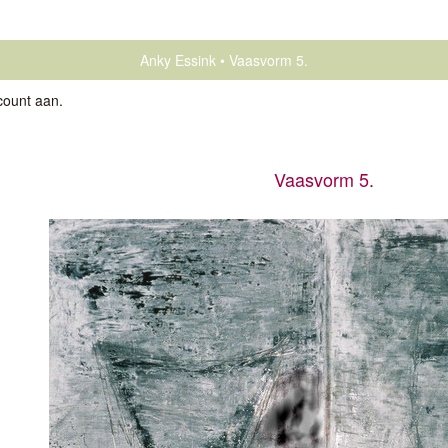
Anky Essink
Vaasvorm 5.
count aan
.
Vaasvorm 5.