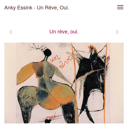
Anky Essink - Un Rêve, Oui.
Tog
navi
Un rêve, oui.