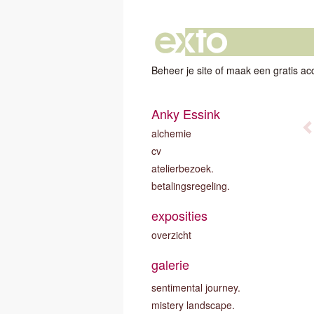
Beheer je site
of
maak een gratis ac
Anky Essink
alchemie
cv
atelierbezoek.
betalingsregeling.
exposities
overzicht
galerie
sentimental journey.
mistery landscape.