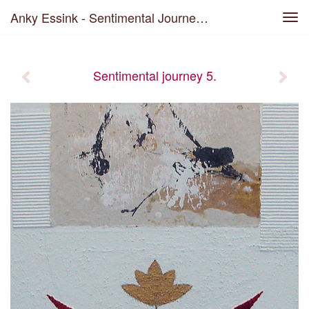
Anky Essink - Sentimental Journey 5.
Tog
navi
Sentimental journey 5.