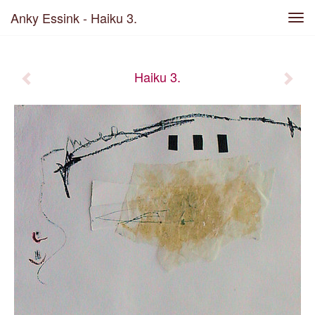
Anky Essink - Haiku 3.
Tog
navi
Haiku 3.